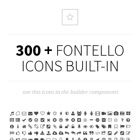
300 +
FONTELLO
ICONS BUILT-IN
use this icons in the builder components